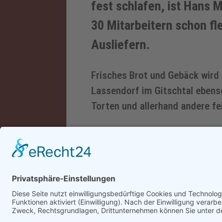
fest schlafen, ist Hans M
30 Mitarbeitern schon fl
Ausliefern.
Frisches Brot und Gebäck wir
Lassendorf im Gitschtal ebenso
Torten und allerhand andere fe
Gleich nebenan befindet sich d
Moritz, welches 2018 neu geba
nach modernstem Stand sehr
geschmack- und liebevoll einge
wurde.