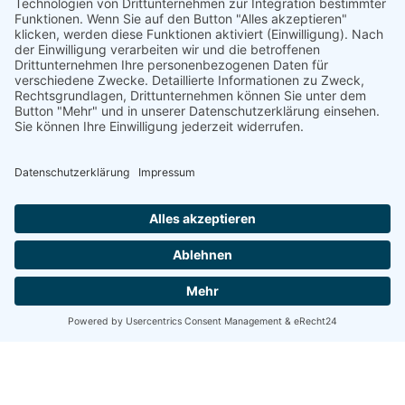
„Bei uns kommt nix
hinein, außer Wasser,
Mehl, Salz, Hefe, Malz und
etwas Pflanzenöl.“