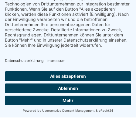
Zuckerreingerl
Neueste Beiträge
Verkaufsmitarbeiter m/w
Bäcker Nachtarbeit m/w
Konditor m/w
Neueste Kommentare
Archiv
Mai 2019