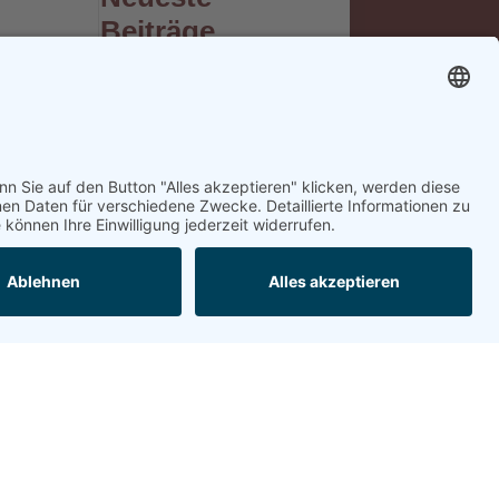
Beiträge
Verkaufsmitarbeiter
m/w
Bäcker Nachtarbeit
m/w
Konditor m/w
Neueste
Kommentare
Archiv
Mai 2019