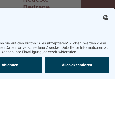
Beiträge
Verkaufsmitarbeiter
m/w
Bäcker Nachtarbeit
m/w
Konditor m/w
Neueste
Kommentare
Archiv
Mai 2019